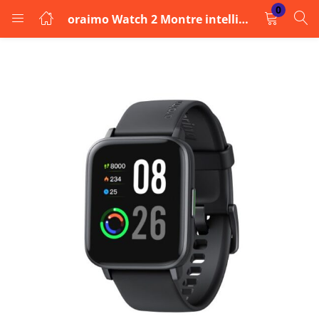
0
oraimo Watch 2 Montre intelligente
LOGIN
Enter your username and password to login.
Remember me
Login
Lost password?