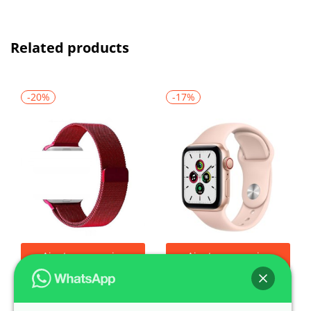
Related products
-20%
-17%
Ajouter au panier
Ajouter au panier
Bracelet Milanais Pour Apple Watch 38/ 40 Mm – Rouge
Montre connectée HW22 – SMART Watch 6 – 42MM Gold
0
0