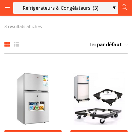
LOGIN
3 résultats affichés
Enter your username and password to login.
Tri par défaut
Remember me
Login
Lost password?