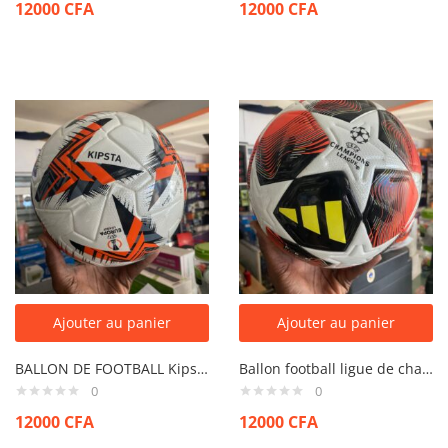
12000
CFA
12000
CFA
Ajouter au panier
Ajouter au panier
BALLON DE FOOTBALL Kipsta orange
Ballon football ligue de champion
0
0
12000
CFA
12000
CFA