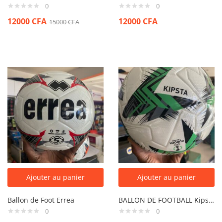
0
0
12000
CFA
12000
CFA
15000
CFA
Ajouter au panier
Ajouter au panier
Ballon de Foot Errea
BALLON DE FOOTBALL Kipsta
0
0