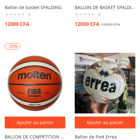
Ballon de basket SPALDING
BALLON DE BASKET SPALDING Taille 7
0
0
12000
CFA
12000
CFA
15000
CFA
-20%
Ajouter au panier
Ajouter au panier
BALLON DE COMPETITION BASKET MOLTEN Taille 7
Ballon de Foot Errea