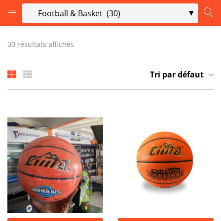
LOGIN
30 résultats affichés
Enter your username and password to login.
Tri par défaut
Remember me
Login
Lost password?