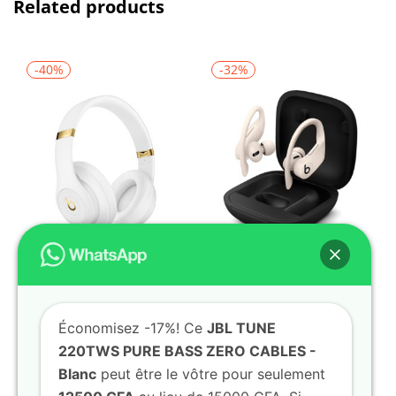
Related products
-40%
-32%
Ajouter au panier
Ajouter au panier
Casque sans fil Studio3 de Beats Wireless- Blanc
Écouteurs sans fil Powerbeats Pro – Blanc
Économisez -17%! Ce
JBL TUNE
0
0
220TWS PURE BASS ZERO CABLES -
12000
CFA
15000
CFA
20000
CFA
22000
CFA
Blanc
peut être le vôtre pour seulement