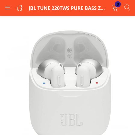
0
JBL TUNE 220TWS PURE BASS ZERO CABLES – Blanc
LOGIN
Enter your username and password to login.
Remember me
Login
Lost password?