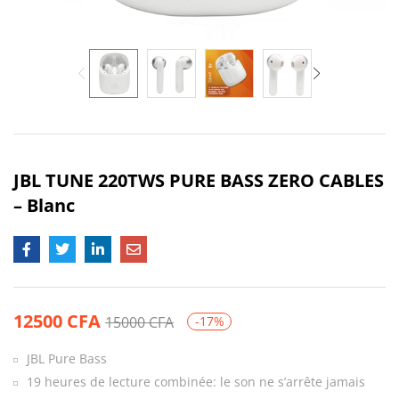
JBL TUNE 220TWS PURE BASS ZERO CABLES
– Blanc
12500
CFA
15000
CFA
-17%
JBL Pure Bass
19 heures de lecture combinée: le son ne s’arrête jamais