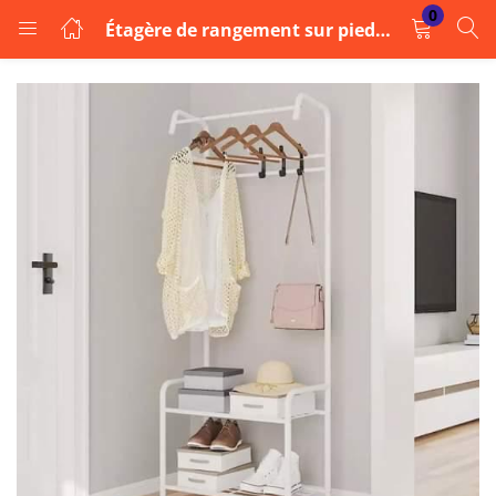
0
Étagère de rangement sur pied – Blanc
LOGIN
Enter your username and password to login.
Remember me
Login
Lost password?