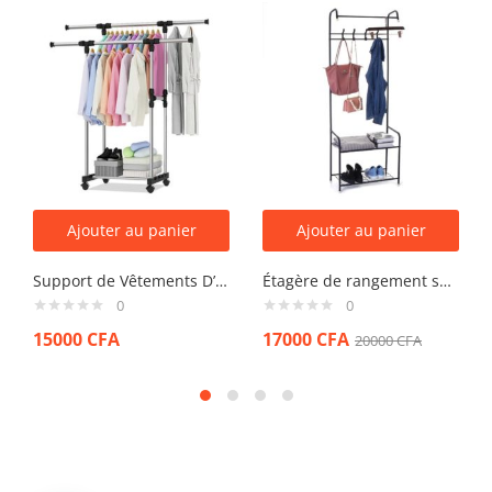
Ajouter au panier
Ajouter au panier
Support de Vêtements D’intérieur Extérieur Réglable
Étagère de rangement sur pied – Noir
0
0
Économisez -15%! Ce
Étagère de
15000
CFA
17000
CFA
20000
CFA
rangement sur pied - Blanc
peut être le
vôtre pour seulement
17000 CFA
au lieu
de
20000 CFA
. Si vous avez des
questions, demandez-nous.