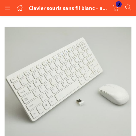
0
Clavier souris sans fil blanc – avec mini connecteur
LOGIN
Enter your username and password to login.
Remember me
Login
Lost password?