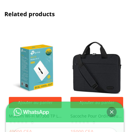
Related products
Ajouter au panier
Ajouter au panier
Modem Wi-Fi M7300 TP LINK 4G LTE – Blanc
Sacoche Pour Ordinateur Portable 15,6 Pouces Housse
0
0
49000
CFA
15000
CFA