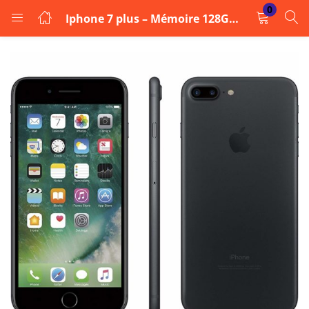
0
Iphone 7 plus – Mémoire 128Go – RAM 3Go – Photo 12Mpx – Ecran 5.5″
LOGIN
Enter your username and password to login.
Remember me
Login
Lost password?