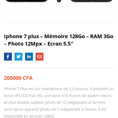
Iphone 7 plus – Mémoire 128Go – RAM 3Go
– Photo 12Mpx – Ecran 5.5″
205000
CFA
iPhone 7 Plus est un smartphone de 5,5 pouces. Il possède un
écran IPS LCD Full HD, une puce A10 Fusion de quatre cœurs
et d’un double capteur photo de 12 mégapixels à l’arrière
ainsi qu’un appareil photo de 7 mégapixels à l’avant. Il est
disponible en version 128Go.