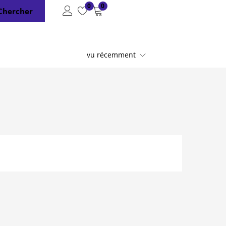
0
0
Chercher
vu récemment