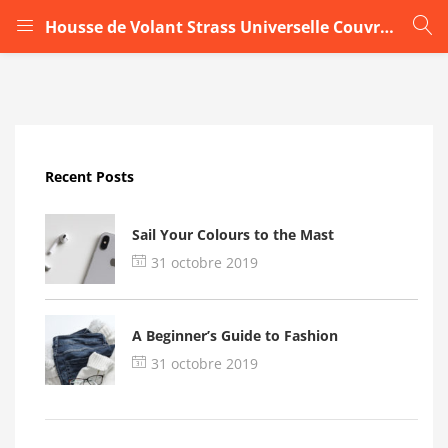
Housse de Volant Strass Universelle Couvre Volant Voiture Cristal Protection Volant Voiture avec Strassx
LOGIN
Enter your username and password to login.
Recent Posts
Sail Your Colours to the Mast
31 octobre 2019
Remember me
A Beginner’s Guide to Fashion
Login
31 octobre 2019
Lost password?