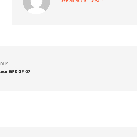
See all author post
IOUS
ceur GPS GF-07