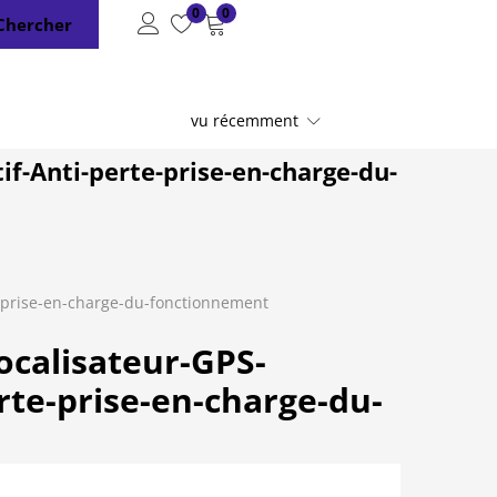
0
0
Chercher
vu récemment
f-Anti-perte-prise-en-charge-du-
e-prise-en-charge-du-fonctionnement
ocalisateur-GPS-
rte-prise-en-charge-du-