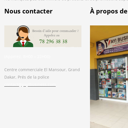
Nous contacter
À propos de
(Appelez, 8H00 – 22H00)
Centre commerciale El Mansour, Grand
Dakar, Prés de la police
contact@yayibusiness.com
Bonjour. En quoi puis-je vous aider ?
( Vous souhaitez acheter un produit ?
Dites-le moi ?)