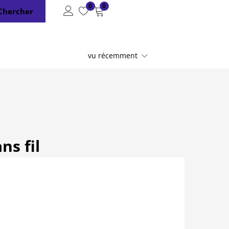
0
0
Chercher
vu récemment
ns fil