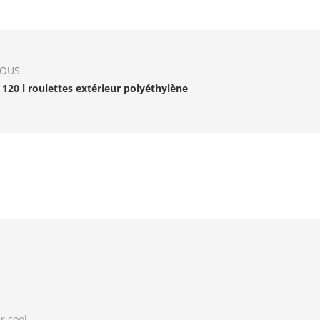
IOUS
 120 l roulettes extérieur polyéthylène
r cool