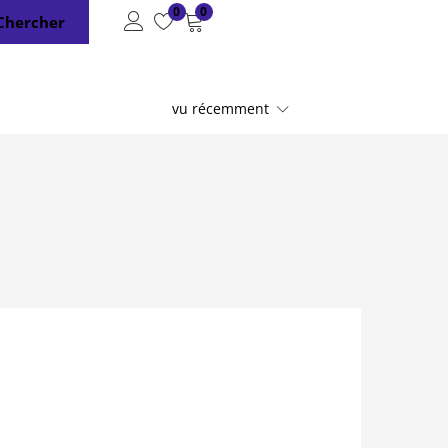
0
0
Chercher
vu récemment