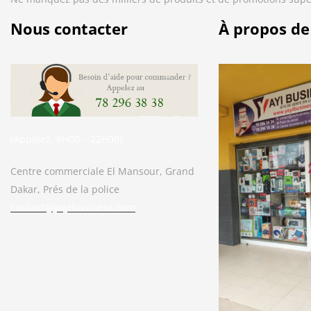
Nous contacter
À propos de
(Appelez, 8H00 – 22H00)
Centre commerciale El Mansour, Grand
Dakar, Prés de la police
contact@yayibusiness.com
Bonjour. En quoi puis-je vous aider ?
( Vous souhaitez acheter un produit ?
Dites-le moi ?)