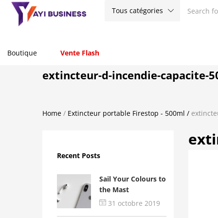
Tous catégories
Boutique
Vente Flash
extincteur-d-incendie-capacite-
Home
/
Extincteur portable Firestop - 500ml
/
extinct
ext
Recent Posts
Sail Your Colours to
the Mast
31 octobre 2019