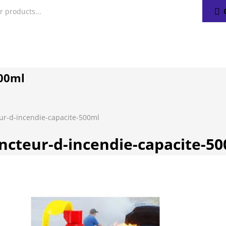
500ml
eur-d-incendie-capacite-500ml
incteur-d-incendie-capacite-5