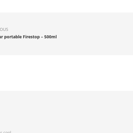
IOUS
ur portable Firestop – 500ml
r cool