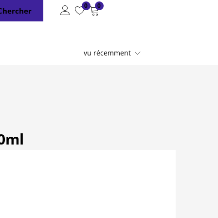
0
0
Chercher
vu récemment
00ml