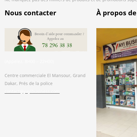
Nous contacter
À propos de
(Appelez, 8H00 – 22H00)
Centre commerciale El Mansour, Grand
Dakar, Prés de la police
contact@yayibusiness.com
Bonjour. En quoi puis-je vous aider ?
( Vous souhaitez acheter un produit ?
Dites-le moi ?)