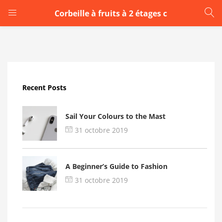
Corbeille à fruits à 2 étages c
LOGIN
Enter your username and password to login.
Recent Posts
Sail Your Colours to the Mast
31 octobre 2019
Remember me
A Beginner’s Guide to Fashion
Login
31 octobre 2019
Lost password?