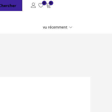
0
0
Chercher
vu récemment