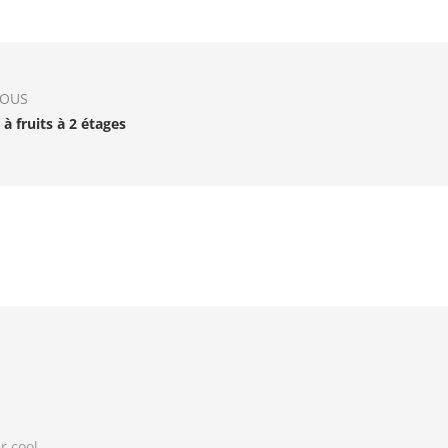
IOUS
 à fruits à 2 étages
r cool