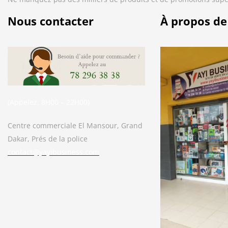
Nous contacter
À propos de
(Appelez, 8H00 – 22H00)
Centre commerciale El Mansour, Grand
Dakar, Prés de la police
contact@yayibusiness.com
Bonjour. En quoi puis-je vous aider ?
( Vous souhaitez acheter un produit ?
Dites-le moi ?)