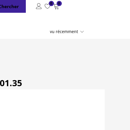
0
0
Chercher
vu récemment
01.35