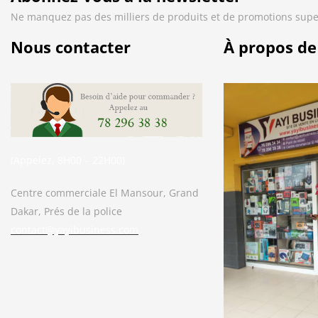
Ne manquez pas des milliers de produits et de promotions supe
Nous contacter
À propos de
(Appelez, 8H00 – 22H00)
Centre commerciale El Mansour, Grand
Dakar, Prés de la police
contact@yayibusiness.com
Bonjour. En quoi puis-je vous aider ?
( Vous souhaitez acheter un produit ?