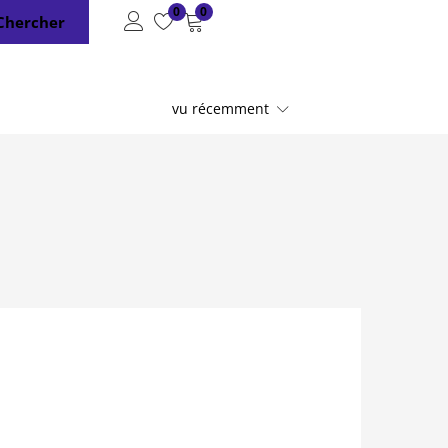
0
0
Chercher
vu récemment