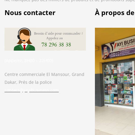
Nous contacter
À propos de
(Appelez, 8H00 – 22H00)
Centre commerciale El Mansour, Grand
Dakar, Prés de la police
contact@yayibusiness.com
Bonjour. En quoi puis-je vous aider ?
( Vous souhaitez acheter un produit ?
Dites-le moi ?)