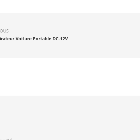
IOUS
irateur Voiture Portable DC-12V
r cool