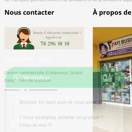
Nous contacter
À propos de
(Appelez, 8H00 – 22H00)
Centre commerciale El Mansour, Grand
Dakar, Prés de la police
contact@yayibusiness.com
Bonjour. En quoi puis-je vous aider ?
( Vous souhaitez acheter un produit ?
Dites-le moi ?)