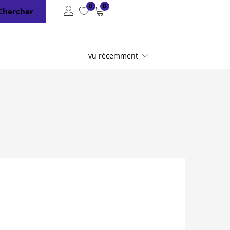
0
0
Chercher
vu récemment