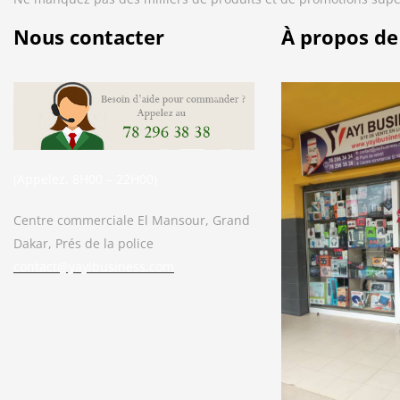
Nous contacter
À propos de
(Appelez, 8H00 – 22H00)
Centre commerciale El Mansour, Grand
Dakar, Prés de la police
contact@yayibusiness.com
Bonjour. En quoi puis-je vous aider ?
( Vous souhaitez acheter un produit ?
Dites-le moi ?)