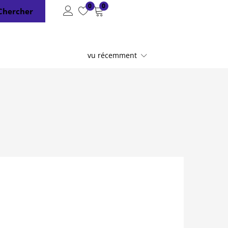
0
0
Chercher
vu récemment