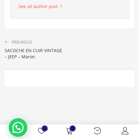
See all author post
PREVIOUS
SACOCHE EN CUIR VINTAGE
– JEEP – Maron
Bonjour. En quoi puis-je vous aider ?
( Vous souhaitez acheter un produit ?
Dites-le moi ?)
0
0