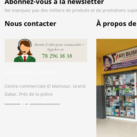
Abonnez-vous à la newsletter
Ne manquez pas des milliers de produits et de promotions supe
Nous contacter
À propos de
(Appelez, 8H00 – 22H00)
Centre commerciale El Mansour, Grand
Dakar, Prés de la police
contact@yayibusiness.com
Bonjour. En quoi puis-je vous aider ?
( Vous souhaitez acheter un produit ?