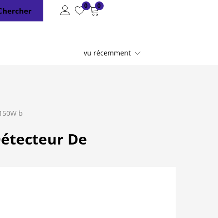
0
0
Chercher
vu récemment
 150W b
Détecteur De