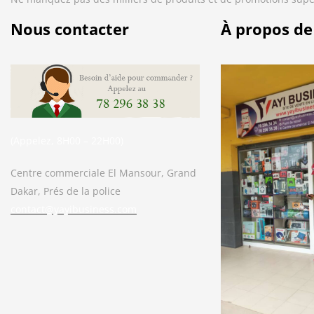
Nous contacter
À propos de
(Appelez, 8H00 – 22H00)
Centre commerciale El Mansour, Grand
Dakar, Prés de la police
contact@yayibusiness.com
Bonjour. En quoi puis-je vous aider ?
( Vous souhaitez acheter un produit ?
Dites-le moi ?)