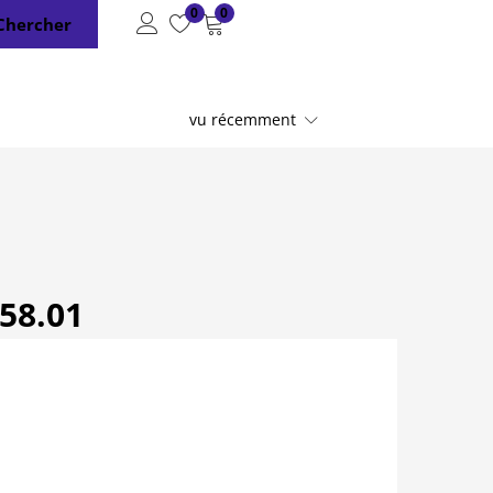
0
0
Chercher
vu récemment
58.01