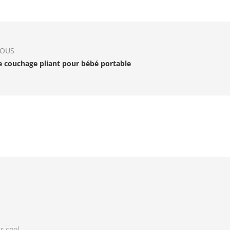
IOUS
e couchage pliant pour bébé portable
r cool