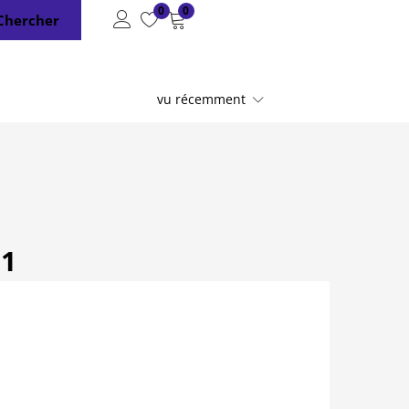
0
0
Chercher
vu récemment
 1