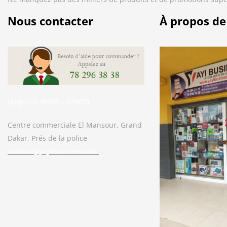
Nous contacter
À propos de
(Appelez, 8H00 – 22H00)
Centre commerciale El Mansour, Grand
Dakar, Prés de la police
contact@yayibusiness.com
Bonjour. En quoi puis-je vous aider ?
( Vous souhaitez acheter un produit ?
Dites-le moi ?)