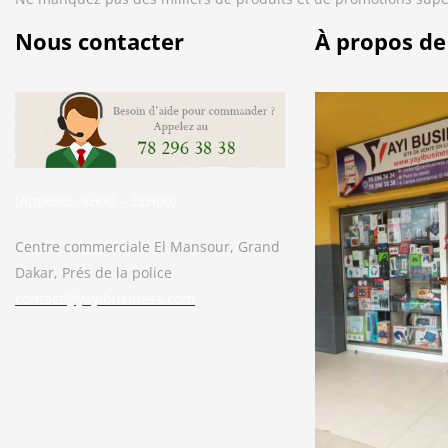
Nous contacter
À propos de
(Appelez, 8H00 – 22H00)
Centre commerciale El Mansour, Grand
Dakar, Prés de la police
contact@yayibusiness.com
Bonjour. En quoi puis-je vous aider ?
( Vous souhaitez acheter un produit ?
Dites-le moi ?)