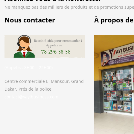
Ne manquez pas des milliers de produits et de promotions supe
Nous contacter
À propos de
(Appelez, 8H00 – 22H00)
Centre commerciale El Mansour, Grand
Dakar, Prés de la police
contact@yayibusiness.com
Bonjour. En quoi puis-je vous aider ?
( Vous souhaitez acheter un produit ?