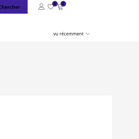
0
0
Chercher
vu récemment