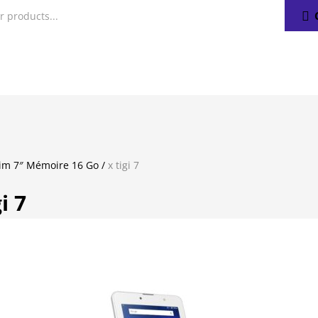
Sim 7″ Mémoire 16 Go
/
x tigi 7
gi 7