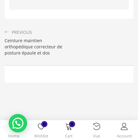
PREVIOUS
Ceinture maintien
orthopédique correcteur de
posture épaule et dos
Bonjour. En quoi puis-je vous aider ?
( Vous souhaitez acheter un produit ?
Dites-le moi ?)
0
0
Home
Wishlist
Cart
Vue
Account