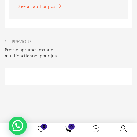
See all author post
PREVIOUS
Presse-agrumes manuel
multifonctionnel pour jus
Bonjour. En quoi puis-je vous aider ?
( Vous souhaitez acheter un produit ?
Dites-le moi ?)
0
0