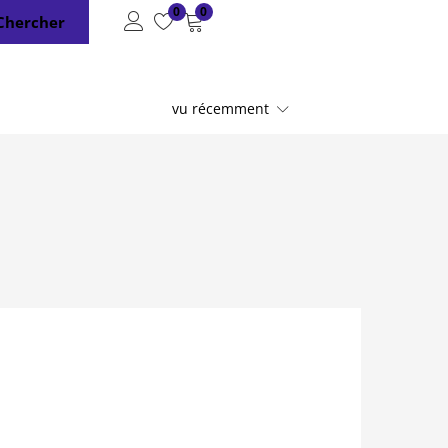
0
0
Chercher
vu récemment