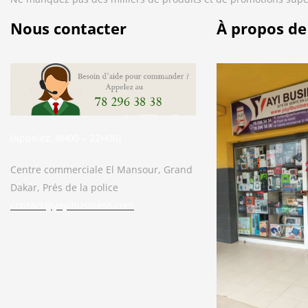
Nous contacter
À propos de
(Appelez, 8H00 – 22H00)
Centre commerciale El Mansour, Grand
Dakar, Prés de la police
contact@yayibusiness.com
Bonjour. En quoi puis-je vous aider ?
( Vous souhaitez acheter un produit ?
Dites-le moi ?)