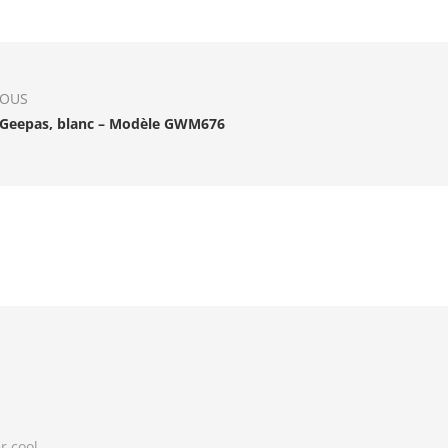
IOUS
 Geepas, blanc – Modèle GWM676
r cool