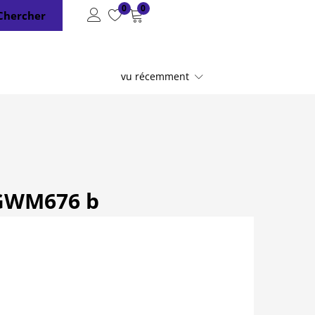
0
0
Chercher
vu récemment
 GWM676 b