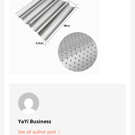
YaYi Business
See all author post