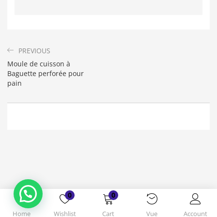
PREVIOUS
Moule de cuisson à
Baguette perforée pour
pain
Bonjour. En quoi puis-je vous aider ?
( Vous souhaitez acheter un produit ?
Dites-le moi ?)
0
0
Home
Wishlist
Cart
Vue
Account