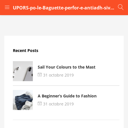
UPORS-po-le-Baguette-perfor-e-antiadh-sive-pour-pain-fran-ais-4-vagues-moule-de.jpg_q50
LOGIN
Enter your username and password to login.
Recent Posts
Sail Your Colours to the Mast
31 octobre 2019
Remember me
A Beginner’s Guide to Fashion
Login
31 octobre 2019
Lost password?