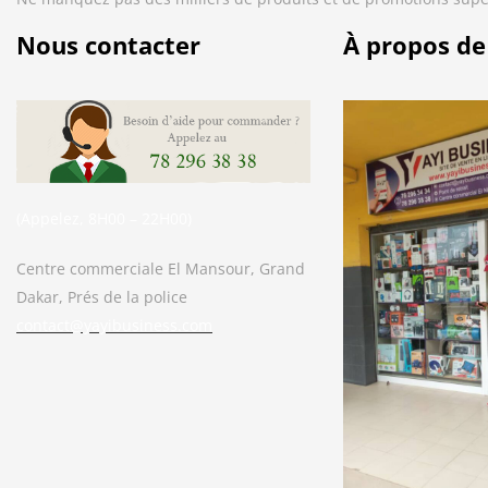
Nous contacter
À propos de
(Appelez, 8H00 – 22H00)
Centre commerciale El Mansour, Grand
Dakar, Prés de la police
contact@yayibusiness.com
Bonjour. En quoi puis-je vous aider ?
( Vous souhaitez acheter un produit ?
Dites-le moi ?)