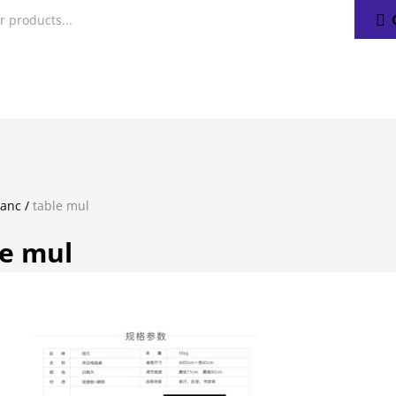
lanc
/
table mul
le mul