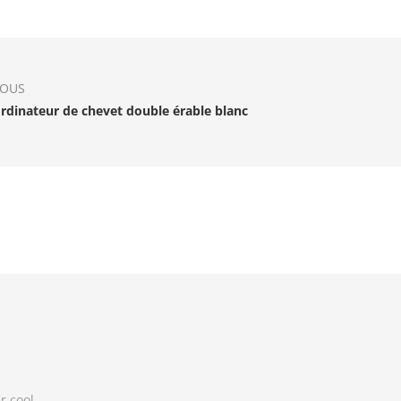
IOUS
ordinateur de chevet double érable blanc
r cool