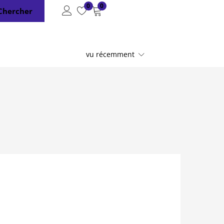
0
0
Chercher
vu récemment