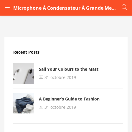
Microphone À Condensateur À Grande Membrane BOYA BY-M1000vv
LOGIN
Enter your username and password to login.
Recent Posts
Sail Your Colours to the Mast
31 octobre 2019
Remember me
A Beginner’s Guide to Fashion
Login
31 octobre 2019
Lost password?