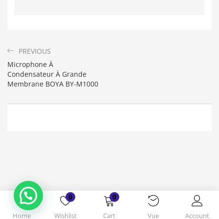
PREVIOUS
Microphone À
Condensateur À Grande
Membrane BOYA BY-M1000
Bonjour. En quoi puis-je vous aider ?
( Vous souhaitez acheter un produit ?
Dites-le moi ?)
0
0
Home
Wishlist
Cart
Vue
Account