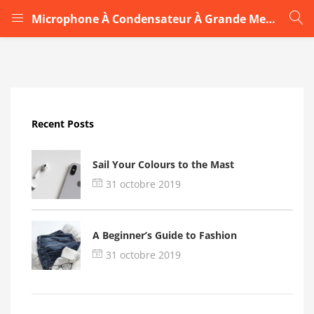
Microphone À Condensateur À Grande Membrane BOYA BY-M1000 bv
LOGIN
Enter your username and password to login.
Recent Posts
Sail Your Colours to the Mast
31 octobre 2019
Remember me
A Beginner’s Guide to Fashion
Login
31 octobre 2019
Lost password?