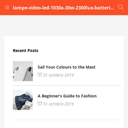
lampe-video-led-1030a-30w-2300lux-batterie-chargeur-controle-ir-pour-camera-video-light-dv-photo-lighting (2)
LOGIN
Enter your username and password to login.
Recent Posts
Sail Your Colours to the Mast
31 octobre 2019
Remember me
A Beginner’s Guide to Fashion
Login
31 octobre 2019
Lost password?