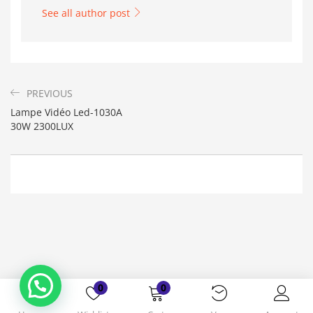
See all author post
PREVIOUS
Lampe Vidéo Led-1030A
30W 2300LUX
Bonjour. En quoi puis-je vous aider ?
( Vous souhaitez acheter un produit ?
Dites-le moi ?)
0
0