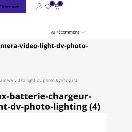
0
0
Chercher
vu récemment
amera-video-light-dv-photo-
mera-video-light-dv-photo-lighting (4)
x-batterie-chargeur-
t-dv-photo-lighting (4)