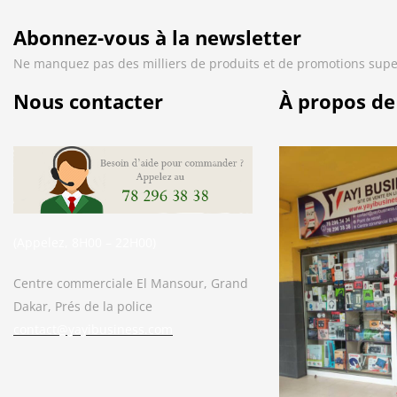
Abonnez-vous à la newsletter
Ne manquez pas des milliers de produits et de promotions supe
Nous contacter
À propos de
(Appelez, 8H00 – 22H00)
Centre commerciale El Mansour, Grand
Dakar, Prés de la police
contact@yayibusiness.com
Bonjour. En quoi puis-je vous aider ?