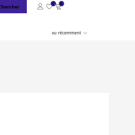
0
0
Chercher
vu récemment