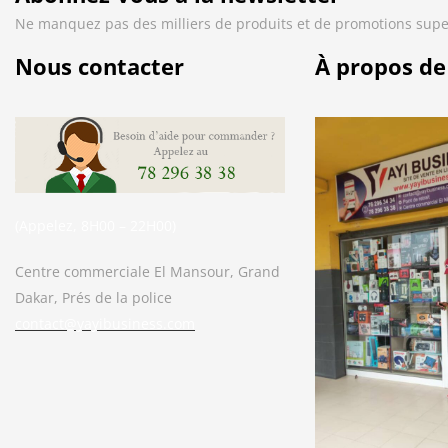
Ne manquez pas des milliers de produits et de promotions supe
Nous contacter
À propos de
(Appelez, 8H00 – 22H00)
Centre commerciale El Mansour, Grand
Dakar, Prés de la police
contact@yayibusiness.com
Bonjour. En quoi puis-je vous aider ?
( Vous souhaitez acheter un produit ?