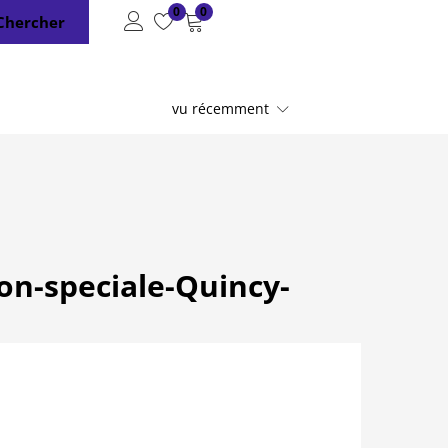
0
0
Chercher
vu récemment
ion-speciale-Quincy-