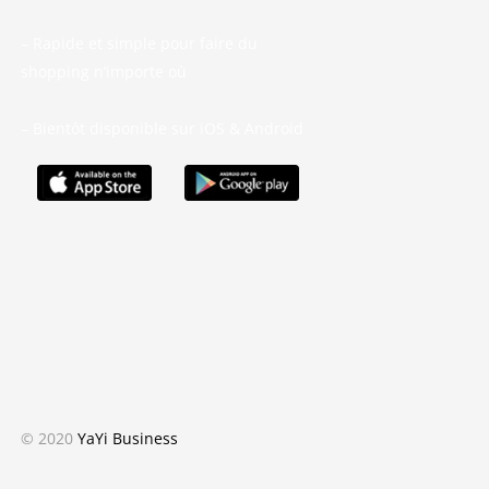
– Rapide et simple pour faire du
shopping n’importe où
– Bientôt disponible sur iOS & Android
© 2020
YaYi Business