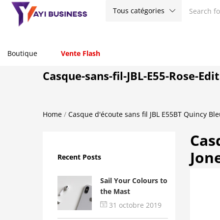
Tous catégories
Boutique
Vente Flash
Casque-sans-fil-JBL-E55-Rose-Edi
Home
/
Casque d'écoute sans fil JBL E55BT Quincy Bl
Casq
Jon
Recent Posts
Sail Your Colours to
the Mast
31 octobre 2019