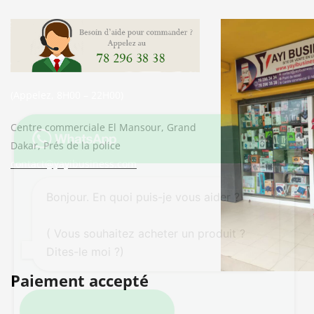
(Appelez, 8H00 – 22H00)
Centre commerciale El Mansour, Grand
Dakar, Prés de la police
contact@yayibusiness.com
Bonjour. En quoi puis-je vous aider ?
( Vous souhaitez acheter un produit ?
Dites-le moi ?)
Paiement accepté
Ouvrir WhatsApp