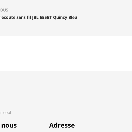
IOUS
’écoute sans fil JBL E55BT Quincy Bleu
r cool
 nous
Adresse