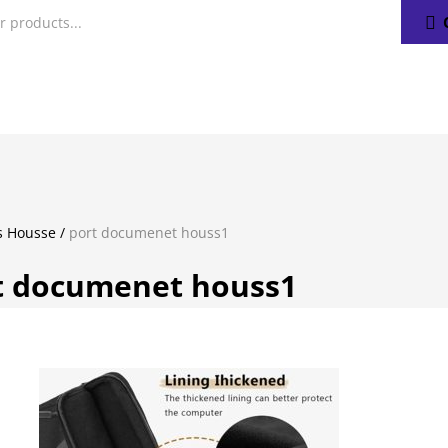
s Housse
/
port documenet houss1
t documenet houss1