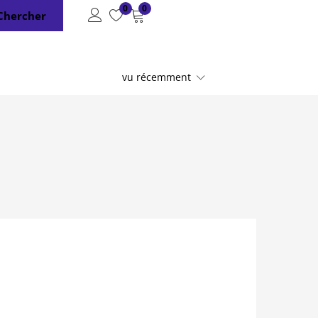
0
0
Chercher
vu récemment