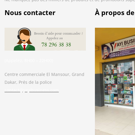
Nous contacter
À propos de
(Appelez, 8H00 – 22H00)
Centre commerciale El Mansour, Grand
Dakar, Prés de la police
contact@yayibusiness.com
Bonjour. En quoi puis-je vous aider ?
( Vous souhaitez acheter un produit ?
Dites-le moi ?)