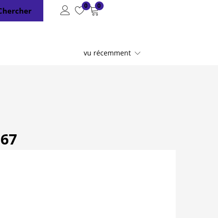
0
0
Chercher
vu récemment
s67