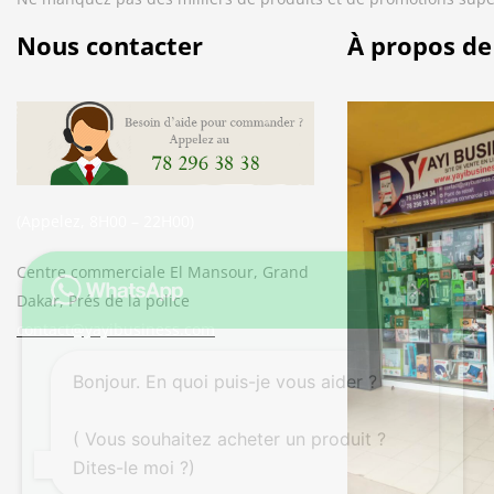
Nous contacter
À propos de
(Appelez, 8H00 – 22H00)
Centre commerciale El Mansour, Grand
Dakar, Prés de la police
contact@yayibusiness.com
Bonjour. En quoi puis-je vous aider ?
( Vous souhaitez acheter un produit ?
Dites-le moi ?)