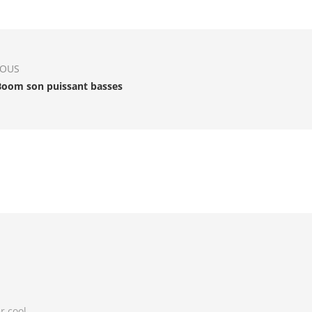
IOUS
Boom son puissant basses
r cool