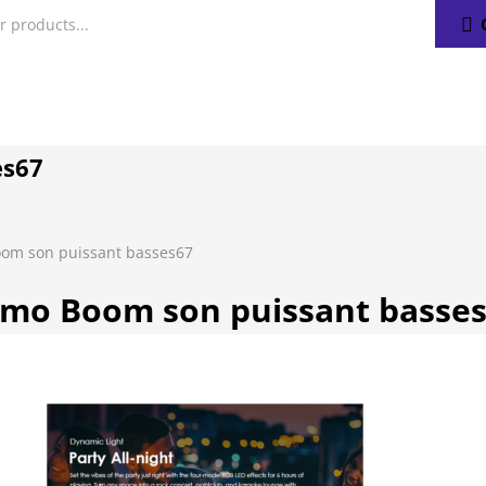
es67
om son puissant basses67
imo Boom son puissant basse