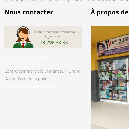
Nous contacter
À propos de
(Appelez, 8H00 – 22H00)
Centre commerciale El Mansour, Grand
Dakar, Prés de la police
contact@yayibusiness.com
Bonjour. En quoi puis-je vous aider ?
( Vous souhaitez acheter un produit ?
Dites-le moi ?)