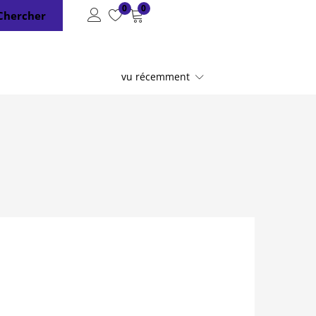
0
0
Chercher
vu récemment