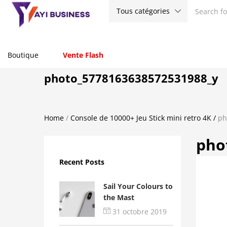
Tous catégories
Boutique
Vente Flash
photo_5778163638572531988_y
Home
/
Console de 10000+ Jeu Stick mini retro 4K
/
ph
pho
Recent Posts
Sail Your Colours to
the Mast
31 octobre 2019