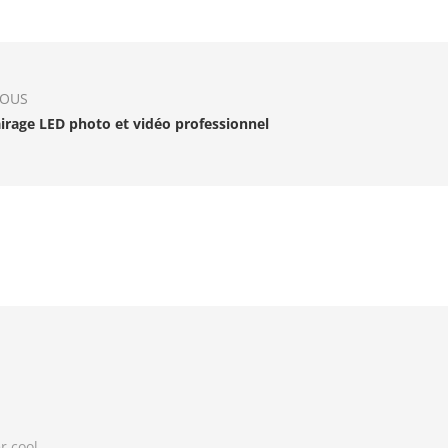
IOUS
lairage LED photo et vidéo professionnel
r cool