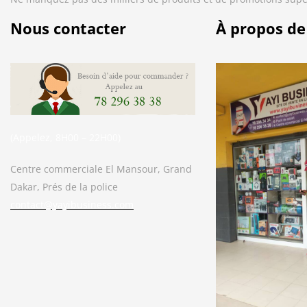
Nous contacter
À propos de
(Appelez, 8H00 – 22H00)
Centre commerciale El Mansour, Grand
Dakar, Prés de la police
contact@yayibusiness.com
Bonjour. En quoi puis-je vous aider ?
( Vous souhaitez acheter un produit ?
Dites-le moi ?)