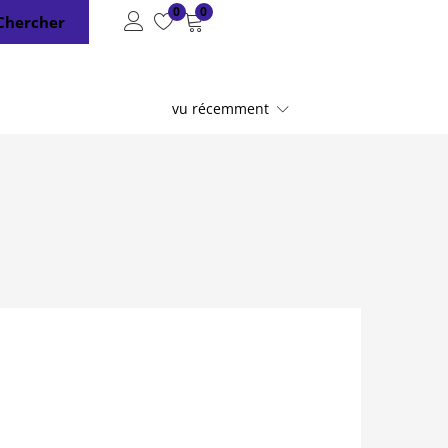
0
0
Chercher
vu récemment