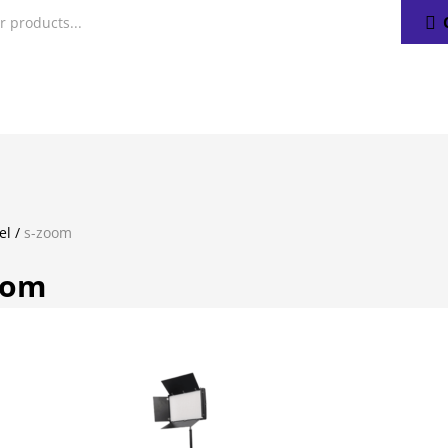
el
/
s-zoom
oom