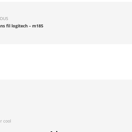
IOUS
ns fil logitech – m185
r cool