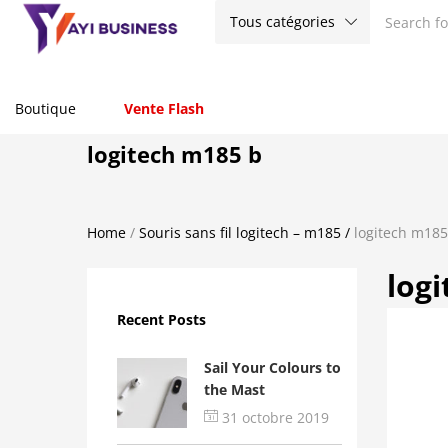
Tous catégories
Boutique
Vente Flash
logitech m185 b
Home
/
Souris sans fil logitech – m185
/
logitech m185
log
Recent Posts
Sail Your Colours to
the Mast
31 octobre 2019