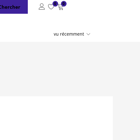
0
0
Chercher
vu récemment