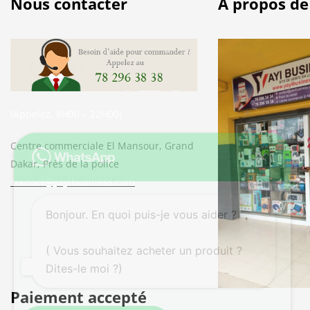
Nous contacter
À propos de
(Appelez, 8H00 – 22H00)
Centre commerciale El Mansour, Grand
Dakar, Prés de la police
contact@yayibusiness.com
Bonjour. En quoi puis-je vous aider ?
( Vous souhaitez acheter un produit ?
Dites-le moi ?)
Paiement accepté