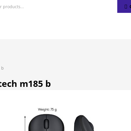
 b
itech m185 b