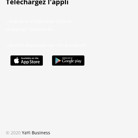
Téléchargez l'appli
– Rapide et simple pour faire du
shopping n’importe où
– Bientôt disponible sur iOS & Android
© 2020
YaYi Business