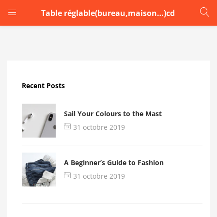
Table réglable(bureau,maison…)cd
LOGIN
Enter your username and password to login.
Recent Posts
Sail Your Colours to the Mast
31 octobre 2019
Remember me
A Beginner’s Guide to Fashion
Login
31 octobre 2019
Lost password?