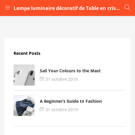
Lampe luminaire décoratif de Table en cristal idéal pour chambre à coucher…ww
LOGIN
Enter your username and password to login.
Recent Posts
Sail Your Colours to the Mast
31 octobre 2019
Remember me
A Beginner’s Guide to Fashion
Login
31 octobre 2019
Lost password?