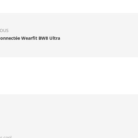
IOUS
onnectée Wearfit BW8 Ultra
r cool