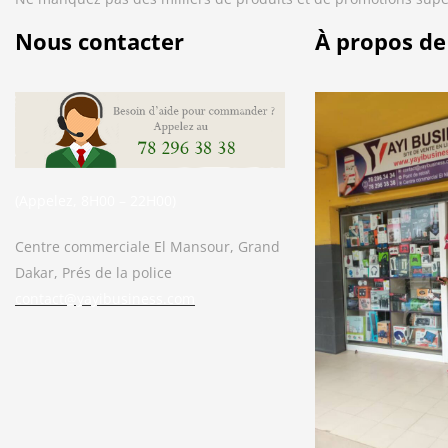
Nous contacter
À propos de
(Appelez, 8H00 – 22H00)
Centre commerciale El Mansour, Grand
Dakar, Prés de la police
contact@yayibusiness.com
Bonjour. En quoi puis-je vous aider ?
( Vous souhaitez acheter un produit ?
Dites-le moi ?)