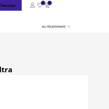
0
0
Chercher
vu récemment
ltra