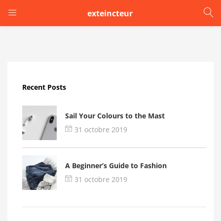
exteincteur
LOGIN
Enter your username and password to login.
Recent Posts
Sail Your Colours to the Mast
31 octobre 2019
Remember me
A Beginner’s Guide to Fashion
Login
31 octobre 2019
Lost password?