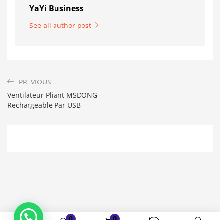
YaYi Business
See all author post
PREVIOUS
Ventilateur Pliant MSDONG
Rechargeable Par USB
Bonjour. En quoi puis-je vous aider ?
( Vous souhaitez acheter un produit ?
Dites-le moi ?)
0
0