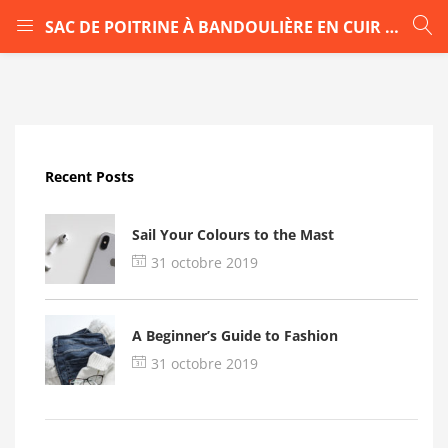
SAC DE POITRINE À BANDOULIÈRE EN CUIR VÉRITABLE POUR HOMMES x
LOGIN
Enter your username and password to login.
Recent Posts
Sail Your Colours to the Mast
31 octobre 2019
Remember me
A Beginner’s Guide to Fashion
Login
31 octobre 2019
Lost password?