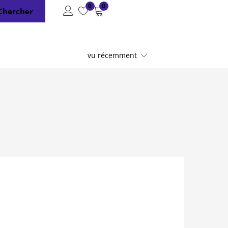
0
0
Chercher
vu récemment