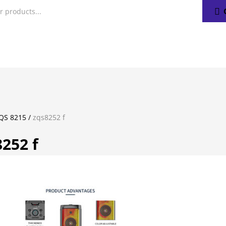
ZQS 8215
/
zqs8252 f
252 f