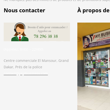
Nous contacter
À propos de
(Appelez, 8H00 – 22H00)
Centre commerciale El Mansour, Grand
Dakar, Prés de la police
contact@yayibusiness.com
Bonjour. En quoi puis-je vous aider ?
( Vous souhaitez acheter un produit ?
Dites-le moi ?)