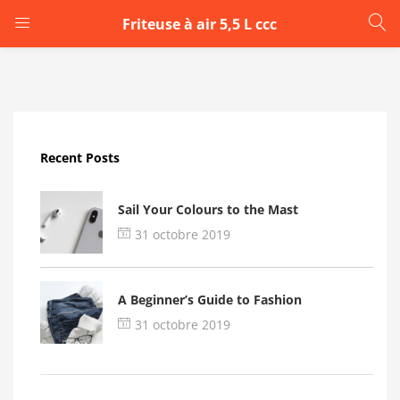
Friteuse à air 5,5 L ccc
LOGIN
Enter your username and password to login.
Recent Posts
Sail Your Colours to the Mast
31 octobre 2019
Remember me
A Beginner’s Guide to Fashion
Login
31 octobre 2019
Lost password?